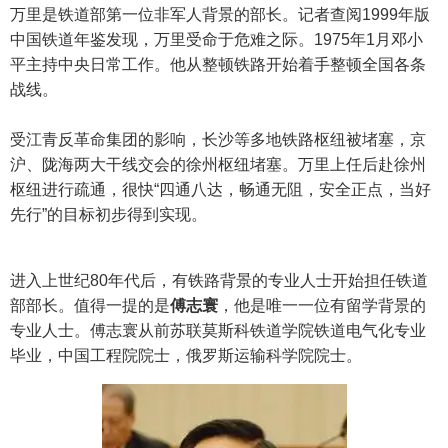
万里是铁道部第一位非军人背景的部长。记者查阅1999年版
中国铁道年鉴发现，万里受命于危难之际。1975年1月邓小
平主持中央日常工作。他从整顿铁路开始着手整顿全国各条
战线。
受江青反革命集团的影响，长沙等多地铁路枢纽被堵塞，京
沪、陇海两大干线交会的徐州枢纽堵塞。万里上任后赴徐州
枢纽进行疏通，很快“四通八达，畅通无阻，安全正点，当好
先行”的目标初步得到实现。
进入上世纪80年代后，有铁路背景的专业人士开始担任铁道
部部长。值得一提的是
傅志寰
，他是唯一一位有留学背景的
专业人士。傅志寰从前苏联莫斯科铁道学院铁道电气化专业
毕业，中国工程院院士，俄罗斯运输科学院院士。