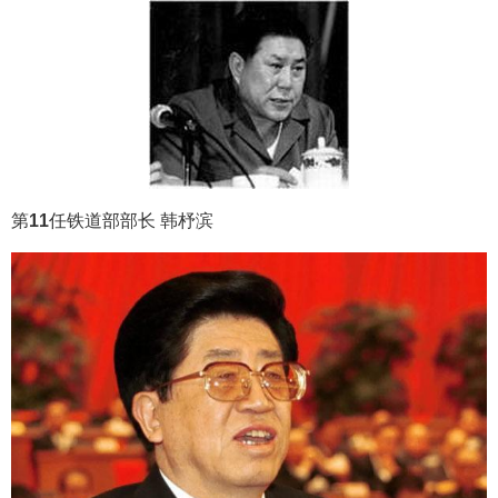
第
11
任铁道部部长 韩杼滨