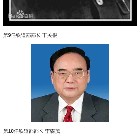
第
9
任铁道部部长 丁关根
第
10
任铁道部部长 李森茂