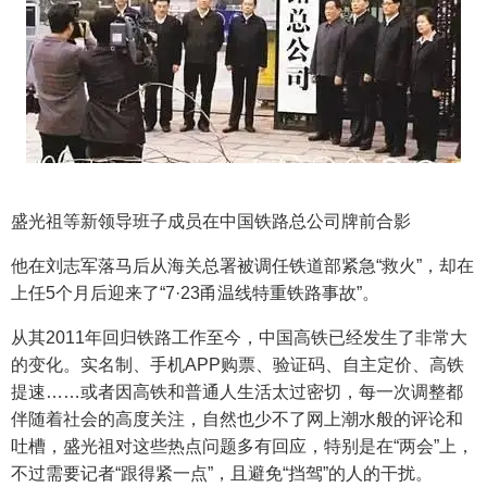
盛光祖等新领导班子成员在中国铁路总公司牌前合影
他在刘志军落马后从海关总署被调任铁道部紧急“救火”，却在
上任5个月后迎来了“7·23甬温线特重铁路事故”。
从其2011年回归铁路工作至今，中国高铁已经发生了非常大
的变化。实名制、手机APP购票、验证码、自主定价、高铁
提速……或者因高铁和普通人生活太过密切，每一次调整都
伴随着社会的高度关注，自然也少不了网上潮水般的评论和
吐槽，盛光祖对这些热点问题多有回应，特别是在“两会”上，
不过需要记者“跟得紧一点”，且避免“挡驾”的人的干扰。