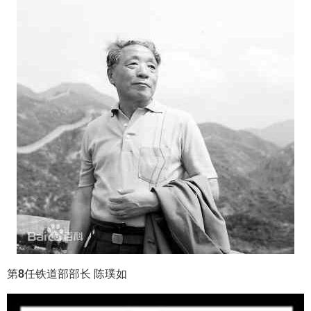
第
8
任铁道部部长 陈璞如