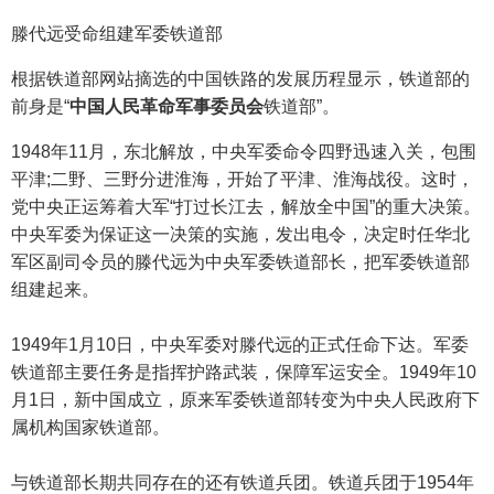
滕代远受命组建军委铁道部
根据铁道部网站摘选的中国铁路的发展历程显示，铁道部的
前身是“
中国人民革命军事委员会
铁道部”。
1948年11月，东北解放，中央军委命令四野迅速入关，包围
平津;二野、三野分进淮海，开始了平津、淮海战役。这时，
党中央正运筹着大军“打过长江去，解放全中国”的重大决策。
中央军委为保证这一决策的实施，发出电令，决定时任华北
军区副司令员的滕代远为中央军委铁道部长，把军委铁道部
组建起来。
1949年1月10日，中央军委对滕代远的正式任命下达。军委
铁道部主要任务是指挥护路武装，保障军运安全。1949年10
月1日，新中国成立，原来军委铁道部转变为中央人民政府下
属机构国家铁道部。
与铁道部长期共同存在的还有铁道兵团。铁道兵团于1954年