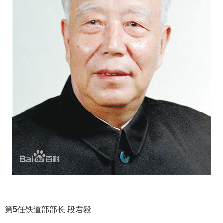
第
5
任铁道部部长 段君毅