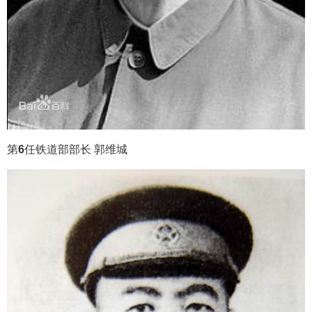
第
6
任铁道部部长 郭维城