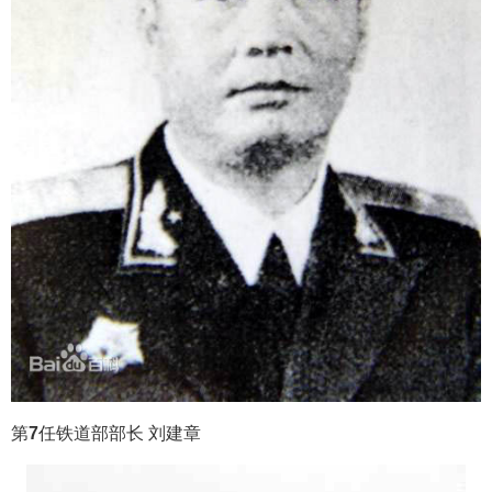
第
7
任铁道部部长 刘建章