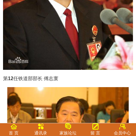
第
12
任铁道部部长 傅志寰
首 页
通讯录
家族论坛
留 言
会员中心