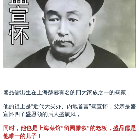
盛品儒出生在上海赫赫有名的四大家族之一的盛家，
他的祖上是“近代大买办、内地首富”盛宣怀，父亲是盛
宣怀四子盛恩颐的后人盛毓凤，
同时，他也是上海菜馆“留园雅叙”的老板，盛品儒是
他唯一的儿子！