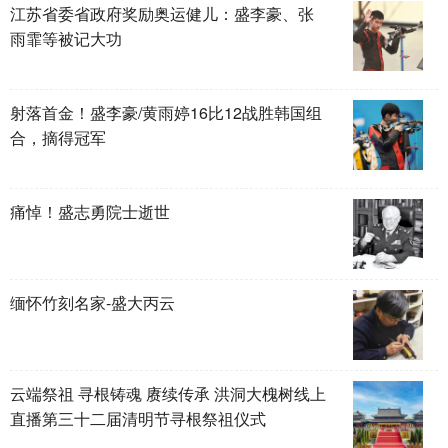
江苏省委省政府奖励奥运健儿：盛李豪、张
雨霏等被记大功
射落首金！盛李豪/黄雨婷16比12战胜韩国组
合，摘得冠军
痛悼！盛志勇院士逝世
缅怀竹刻名家-盛大丙云
云端祭祖 寻根铸魂 赓续传承 洪洞大槐树线上
直播第三十二届清明节寻根祭祖仪式