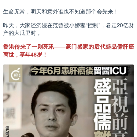
生命无常，明天和意外谁也不知道那个会先来！
昨天，大家还沉浸在范曾被小娇妻“控制”，卷走20亿财
产的大瓜里时，
香港传来了一则死讯——豪门盛家的后代盛品儒肝癌
离世，享年48岁！