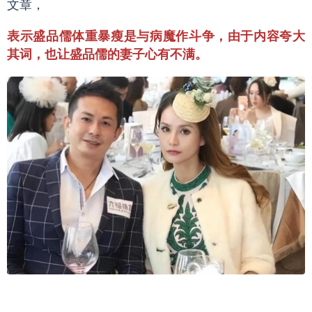
文章，
表示盛品儒体重暴瘦是与病魔作斗争，由于内容夸大
其词，也让盛品儒的妻子心有不满。