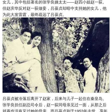
女儿，其中包括著名的张学良姨太太——赵四小姐赵一荻。
但赵庆华反对赵一荻做妾，吕葆贞却暗中支持她的女儿，他
为此大发雷霆，最终疏远了吕葆贞。
吕葆贞被冷落后离开了赵家，后来与儿子一起住在秦皇岛。
张学良担任副总司令后，赵一荻同母亲见过一面，从那之后
就再也没有见过她的母亲，而吕葆贞则于1953年去世，享年