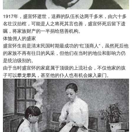
1917年，盛宣怀逝世，送葬的队伍长达两千多米，由六十多
名壮汉抬棺，可能是人之将死其言也善，盛宣怀死后留下遗
嘱，将家族财产的一半捐给慈善机构。
体恤佣人的盛家
盛宣怀生前是清末民国时期最成功的“红顶商人”，虽然死后他
的家族不再有往日的风采，但他们在当时的地位和影响力仍
是统治级别的。
由于当时盛宣怀的家庭属于顶级的上流社会，不仅他家的孩
子可以攀龙攀凤，甚至他的仆人也有机会嫁入豪门。