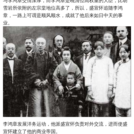
与李鸿章交情深厚，而李鸿章是晚清位高权重的大臣，比胡
雪岩所依附的左宗棠地位高多了，所以，盛宣怀追随李鸿
章，一路上可谓是顺风顺水，成就了他后来如日中天的事
业。
李鸿章发展洋务运动，他派盛宣怀负责对外交流，进而使盛
宣怀建立了他的商业帝国。