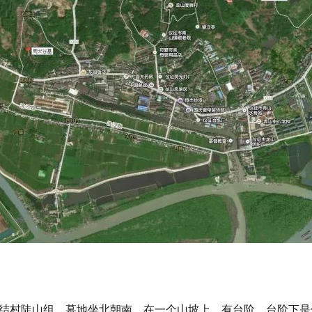
结村陡山组，墓地坐北朝南，在一个山坡上，有台阶。台阶下是