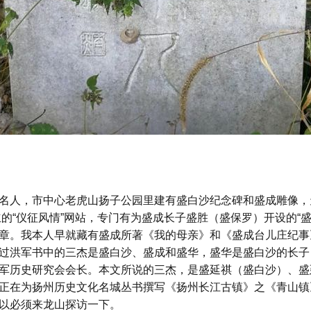
名人，市中心老虎山扬子公园里建有盛白沙纪念碑和盛成雕像，
建立的“仪征风情”网站，专门有为盛成长子盛胜（盛保罗）开设的“
章。我本人早就藏有盛成所著《我的母亲》和《盛成台儿庄纪事
过洪军书中的三杰是盛白沙、盛成和盛华，盛华是盛白沙的长子
军历史研究会会长。本文所说的三杰，是盛延祺（盛白沙）、盛
正在为扬州历史文化名城丛书撰写《扬州长江古镇》之《青山镇
以必须来龙山探访一下。