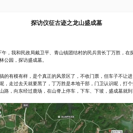
探访仪征古迹之龙山盛成墓
30日下午，我和民政局戴卫平、青山镇团结村的民兵营长丁万胜，
林公园，探访盛成墓。
搞的有模有样，是个真正的风景区了，不收门票，但车子不让进
呢，走过去天就要黑了，丁万胜是本地干部，门卫认识呢，打个
山路，向东经过鹿场，在山脊上停车，下车、下坡，盛成墓就到