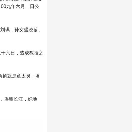
00九年六月二日公
媳刘琪，孙女盛晓蓓、
二十六日，盛成教授之
；
炳麟就是章太炎，著
，遥望长江，好地