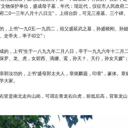
市文物保护单位，盛成母子墓，年代：现近代，仪征市人民政府二
府二0一三年八月十八日立”， 上得台阶，可见三座墓、三个碑。
的，上书“一九0五-一九四二，祖父盛延武之墓，孙盛晓刚、孙
、史帝夫，率子叩立”；
成的，上书“生于一八九九年二月八日，卒于一九九六年十二月
保罗、龙、虎，女碧西、滴娜、鸾，孙天？、天行，孙女天媛”
亲郭汝功的，上书“盛母郭太夫人，章炳麟题，印章”，篆体。章
学大家。
右皆是南北走向山岗，可谓左青龙右白虎，前低后高，背靠龙山