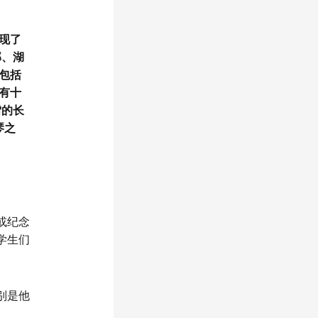
现了
部、湖
包括
有十
雪的长
琴之
或纪念
学生们
别是他