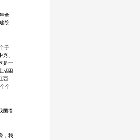
年全
建院
个子
中秀、
这是一
生活困
江西
个个
我国提
像，我