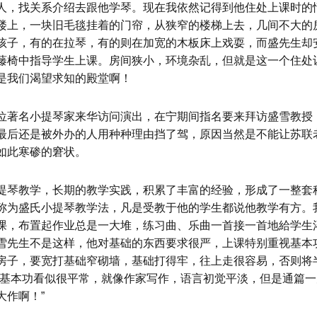
人，找关系介绍去跟他学琴。现在我依然记得到他住处上课时的
楼上，一块旧毛毯挂着的门帘，从狭窄的楼梯上去，几间不大的
孩子，有的在拉琴，有的则在加宽的木板床上戏耍，而盛先生却
藤椅中指导学生上课。房间狭小，环境杂乱，但就是这一个住处
是我们渴望求知的殿堂啊！
位著名小提琴家来华访问演出，在宁期间指名要来拜访盛雪教授
最后还是被外办的人用种种理由挡了驾，原因当然是不能让苏联
如此寒碜的窘状。
提琴教学，长期的教学实践，积累了丰富的经验，形成了一整套
称为盛氏小提琴教学法，凡是受教于他的学生都说他教学有方。
课，布置起作业总是一大堆，练习曲、乐曲一首接一首地給学生
雪先生不是这样，他对基础的东西要求很严，上课特别重视基本
房子，要宽打基础窄砌墙，基础打得牢，往上走很容易，否则将
“基本功看似很平常，就像作家写作，语言初觉平淡，但是通篇一
大作啊！”