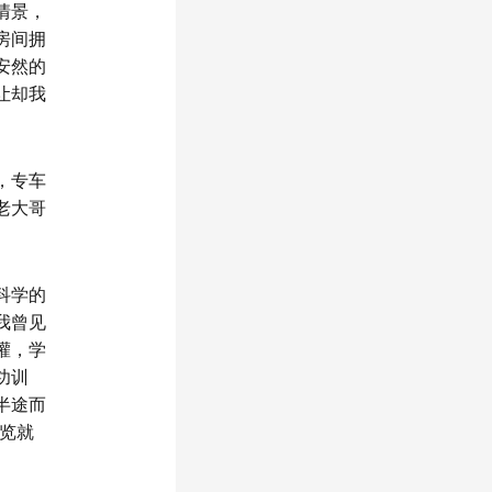
情景，
房间拥
安然的
让却我
，专车
老大哥
科学的
我曾见
灌，学
功训
半途而
览就